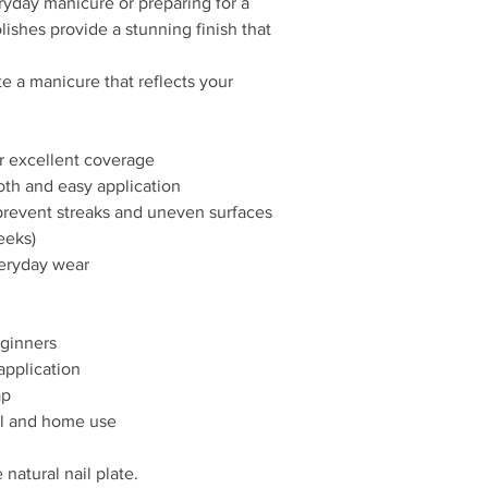
ryday manicure or preparing for a
Odporność na odpr
lishes provide a stunning finish that
Szybkie utwardza
Bezpieczna formu
e a manicure that reflects your
Łatwa aplikacja na
Butelka z precyzy
Kolor zgodny z na
Produkt profesjo
r excellent coverage
Sposób użycia:
th and easy application
Zmatowić i odtłuś
 prevent streaks and uneven surfaces
Nałożyć bazę hybr
eeks)
Na utwardzoną baz
veryday wear
hybrydowego i utw
W razie potrzeby 
ponownie utwardzi
Zabezpieczyć styl
eginners
ponownie utwardz
application
W razie potrzeby 
ap
pozostawia warstw
al and home use
Czas utwardzania:
Lam
Ostrzeżenia:
Chronić przed dzi
natural nail plate.