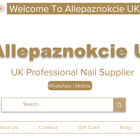
Allepaznokcie
 UK
UK Professional Nail Supplier
WhatsApp / Mobile
nails UK
bout Us
Contact
Gift Card
Blog