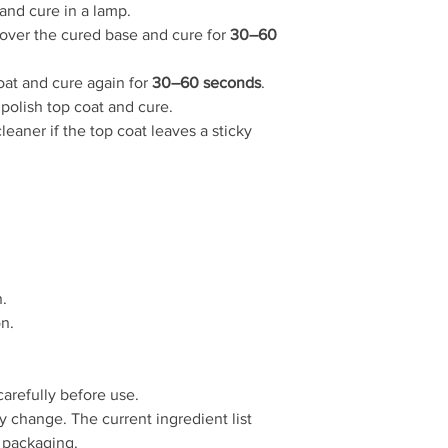
Może powodować r
and cure in a lamp.
Unikać kontaktu z
 over the cured base and cure for
30–60
Unikać kontaktu z
Proszę uważnie p
oat and cure again for
30–60 seconds
.
Skład produktu może 
polish top coat and cure.
produktu znajduje si
leaner if the top coat leaves a sticky
n.
on.
carefully before use.
 change. The current ingredient list
 packaging.