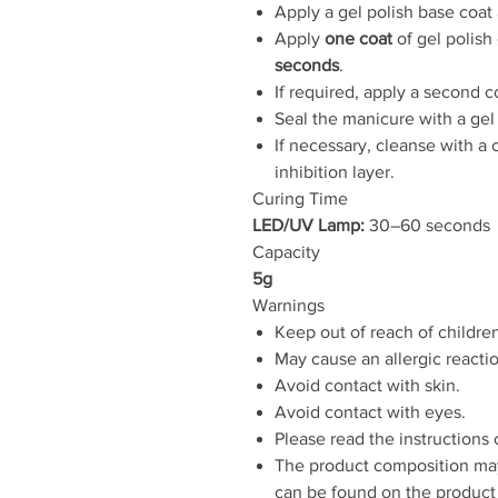
Apply a gel polish base coat 
Apply
one coat
of gel polish
seconds
.
If required, apply a second c
Seal the manicure with a gel 
If necessary, cleanse with a c
inhibition layer.
Curing Time
LED/UV Lamp:
30–60 seconds
Capacity
5g
Warnings
Keep out of reach of childre
May cause an allergic reacti
Avoid contact with skin.
Avoid contact with eyes.
Please read the instructions 
The product composition may
can be found on the product