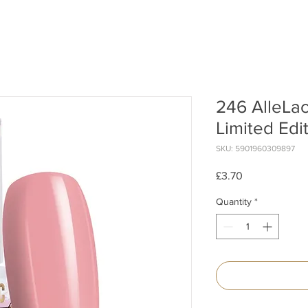
246 AlleLa
Limited Edi
SKU: 5901960309897
Price
£3.70
Quantity
*