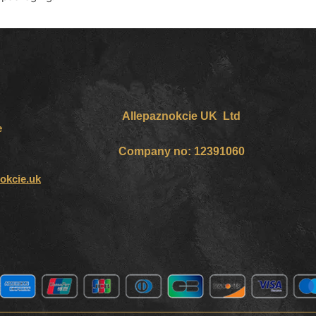
Allepaznokcie UK Ltd
e
Company no: 12391060
okcie.uk