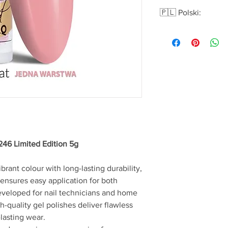
🇵🇱 Polski:
Lakier hybrydowy LED
Edition AlleLac 5g
Lakiery hybrydowe Al
trwałości, a ich konsy
także początkującym 
o stylistkach i miło
wysokiej jakości for
na dłużej i zapewnisz
paznokci. Niezależnie
wyjątkowe wydarzenie
efekt wow na długie 
246 Limited Edition 5g
Daj się zainspirować k
podkreśli Twój charak
rant colour with long-lasting durability,
Cechy:
ensures easy application for both
Intensywna pigmen
Kremowa konsysten
eveloped for nail technicians and home
Samopoziomująca 
-quality gel polishes deliver flawless
powstawaniu smug
-lasting wear.
Długotrwały efekt 