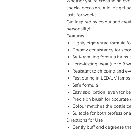
Whether you're creating an eve
special occasion, AlleLac gel po
lasts for weeks.
Get inspired by colour and creat
personality!
Features
Highly pigmented formula fo
Creamy consistency for smoo
Self-levelling formula helps
Long-lasting wear (up to 3 w
Resistant to chipping and e
Fast curing in LED/UV lamps
Safe formula
Easy application, even for b
Precision brush for accurate 
Colour matches the bottle c
Suitable for both profession
Directions for Use
Gently buff and degrease the 