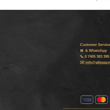
Customer Servic
☎️ & WhatsApp
📞 0 7405 383 395
✉️
info@allepazn