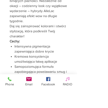
lśniących paznokci. Niezależnie od
okazji – codzienny look czy wyjątkowe
wydarzenie – hybrydy AlleLac
zapewniają efekt wow na długie
tygodnie.
Daj się zainspirować kolorami i stwórz
stylizację, która podkreśli Twój
charakter!
Cechy:
Intensywna pigmentacja
zapewniająca dobre krycie
Kremowa konsystencja
umożliwiająca łatwą aplikacje
Samopoziomująca formuła
zapobiegająca powstawaniu smug i
nierówności
Długotrwały efekt (np. do 3
Phone
Email
Facebook
RADIO
tygodni)
Odporność na odpryski i
ścieranie
Szybkie utwardzanie w lampie
LED/UV