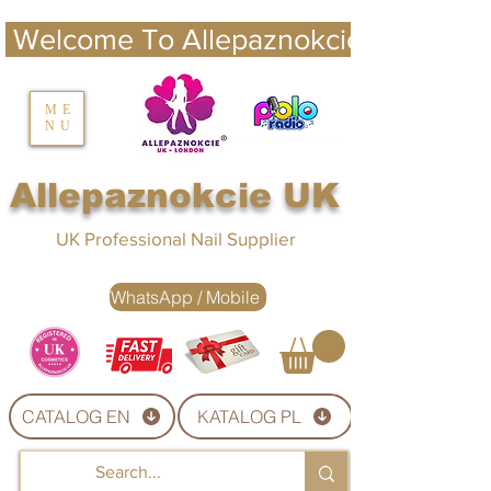
 Welcome To Allepaznokcie UK 
nails UK
ME
NU
Nails UK
Allepaznokcie UK
UK Professional Nail Supplier
WhatsApp / Mobile
CATALOG EN
KATALOG PL