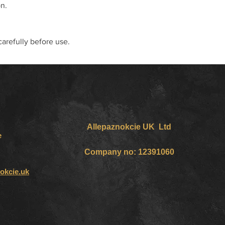
on.
carefully before use.
Allepaznokcie UK Ltd
e
Company no: 12391060
okcie.uk