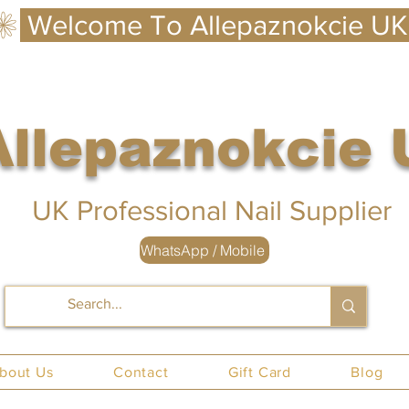
Allepaznokcie
 UK
UK Professional Nail Supplier
WhatsApp / Mobile
nails UK
bout Us
Contact
Gift Card
Blog