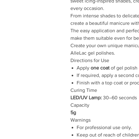
sweet icing-inspired shades, cre
every occasion.
From intense shades to delicate
create a beautiful manicure wit
The easy application and perfec
make them suitable even for be
Create your own unique manicur
AlleLac gel polishes.
Directions for Use
Apply
one coat
of gel polish
If required, apply a second c
Finish with a top coat or proc
Curing Time
LED/UV Lamp:
30–60 seconds
Capacity
5g
Warnings
For professional use only.
Keep out of reach of childre