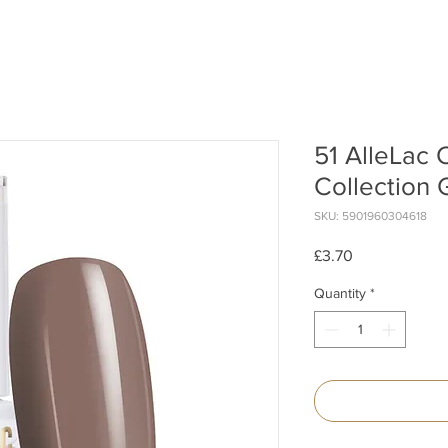
51 AlleLac 
Collection 
SKU: 5901960304618
Price
£3.70
Quantity
*