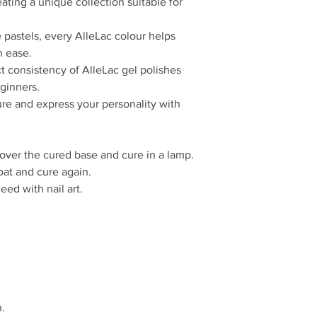
ating a unique collection suitable for
osobowość z lakieram
Sposób użycia:
 pastels, every AlleLac colour helps
Na utwardzoną ba
h ease.
hybrydowego i ut
W razie potrzeby 
t consistency of AlleLac gel polishes
ponownie utwardz
ginners.
Na koniec aplikuj
e and express your personality with
zdobienia.
Czas utwardzania:
Lam
Ostrzeżenia:
 over the cured base and cure in a lamp.
Tylko do użytku p
oat and cure again.
Chronić przed dzi
Może powodować r
eed with nail art.
Unikać kontaktu z
Unikać kontaktu z
Proszę uważnie pr
n.