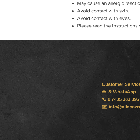
May cause an allergic reacti
Avoid contact with skin.
Avoid contact with eyes.
Please read the instructions 
Customer Servic
☎️ & WhatsApp
📞 0 7405 383 395
✉️
info@allepazn