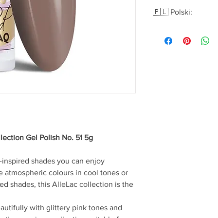
🇵🇱 Polski:
Lakier hybrydowy All
5g Nr 51
Eksplozja słodkich c
używać bez wyrzutów 
barwy w chłodnych l
ciasteczkowych kolora
kolekcję AlleLac.
Pobudzające zmysły k
kolorach przenikając
lukrowym rarytasem!
To niezwykła kolekcja
ection Gel Polish No. 51 5g
sytuacji. Niezwykle 
kompozycji. Musisz mi
-inspired shades you can enjoy
Od intensywnych odci
ve atmospheric colours in cool tones or
kolor AlleLac to
gwara
Łatwa aplikacja i idea
d shades, this AlleLac collection is the
hybrydowych AlleLac
także początkującym
utifully with glittery pink tones and
Stwórz swój unikalny