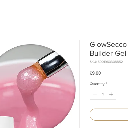
GlowSecco 
Builder Ge
SKU: 5901960308852
Price
£9.80
Quantity
*