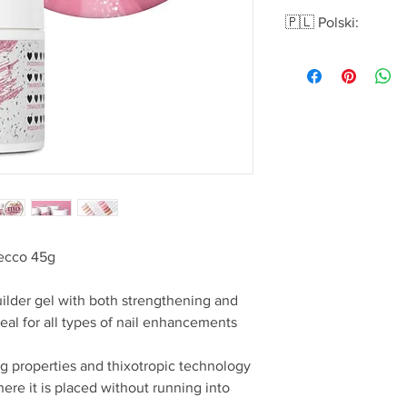
🇵🇱 Polski:
Żel budujący z tiksotr
GlowSecco 45g
Tixo Builder Gel
to ws
właściwości budujące
każdego rodzaju styliz
Połączenie właściwoś
daje gwarancję niesp
Formuła żelu pozwala
bez piłowania, skracaj
użytego produktu.
Doskonale współpracu
Secco 45g
Dzięki zastosowaniu s
pieczenie w lampie z
builder gel with both strengthening and
Cechy żeli z serii Tix
deal for all types of nail enhancements
Idealny do technik
Właściwości samop
minimalizują ilość
ng properties and thixotropic technology
Doskonale współpr
ere it is placed without running into
Specjalna formuła