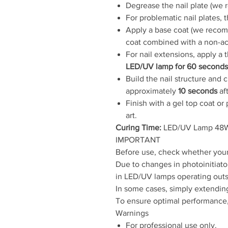
Degrease the nail plate (w
For problematic nail plates,
Apply a base coat (we rec
coat combined with a non-aci
For nail extensions, apply a 
LED/UV lamp for 60 seconds
Build the nail structure and 
approximately
10 seconds
aft
Finish with a gel top coat or
art.
Curing Time:
LED/UV Lamp 48W
IMPORTANT
Before use, check whether your 
Due to changes in photoinitiator
in LED/UV lamps operating out
In some cases, simply extending
To ensure optimal performance, 
Warnings
For professional use only.