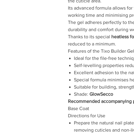
the cuticle area.
Its advanced formula allows for
working time and minimising p
The gel adheres perfectly to the
durability and comfort during w
Thanks to its special
heatless f
reduced to a minimum.
Features of the Tixo Builder G
Ideal for the file-free techni
Self-levelling properties re
Excellent adhesion to the nat
Special formula minimises he
Suitable for building, streng
Shade:
GlowSecco
Recommended accompanying p
Base Coat
Directions for Use
Prepare the natural nail plat
removing cuticles and non-liv