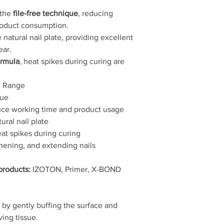
minimum.
 the
file-free technique
, reducing
Odcień:
GlowSecco
roduct consumption.
Produkty uzupełniają
 natural nail plate, providing excellent
Sposób użycia:
Przygotowujemy pł
ear.
usuwamy nabłonek 
ormula
, heat spikes during curing are
Odtłuszczamy pły
IZOTON).
el Range
W przypadku prob
que
użycie primera.
duce working time and product usage
Aplikujemy bazę 
ural nail plate
bazę wcierkę z p
W przypadku przed
at spikes during curing
szkieletową i ut
thening, and extending nails
sekund.
Budujemy paznoki
roducts:
IZOTON, Primer, X-BOND
sekund. Tunel zac
Pokrywamy styliz
przechodzimy do n
e by gently buffing the surface and
Czas utwardzania:
Lam
UWAGA!
ing tissue.