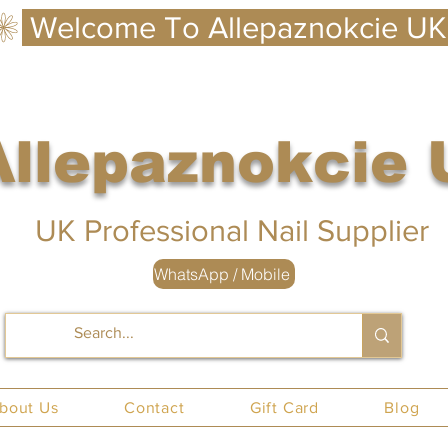
Allepaznokcie
 UK
UK Professional Nail Supplier
WhatsApp / Mobile
nails UK
bout Us
Contact
Gift Card
Blog