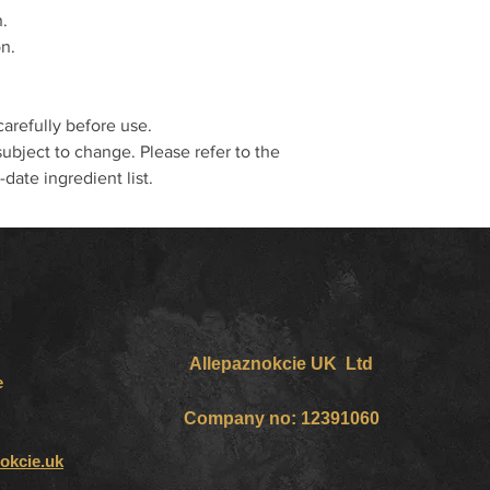
n.
on.
carefully before use.
ubject to change. Please refer to the
date ingredient list.
Allepaznokcie UK Ltd
e
Company no: 12391060
okcie.uk