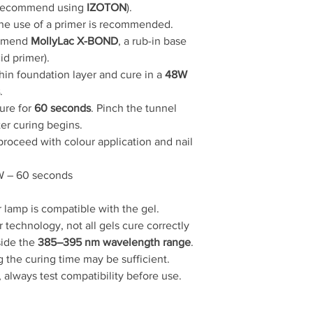
Przed użyciem sprawd
e recommend using
IZOTON
).
kompatybilna z żelem
 the use of a primer is recommended.
W związku ze zmianami
ommend
MollyLac X-BOND
, a rub-in base
żele utwardzają się 
d primer).
innym zakresie fal ni
thin foundation layer and cure in a
48W
W niektórych przypad
.
czas utwardzania żelu
Chcesz mieć pewność
cure for
60 seconds
. Pinch the tunnel
Ostrzeżenia:
er curing begins.
Tylko do użytku p
 proceed with colour application and nail
Chronić przed dzi
Może powodować r
 – 60 seconds
Unikać kontaktu z
Unikać kontaktu z
lamp is compatible with the gel.
Proszę uważnie pr
Skład produktu może 
 technology, not all gels cure correctly
produktu znajduje si
side the
385–395 nm wavelength range
.
 the curing time may be sufficient.
always test compatibility before use.