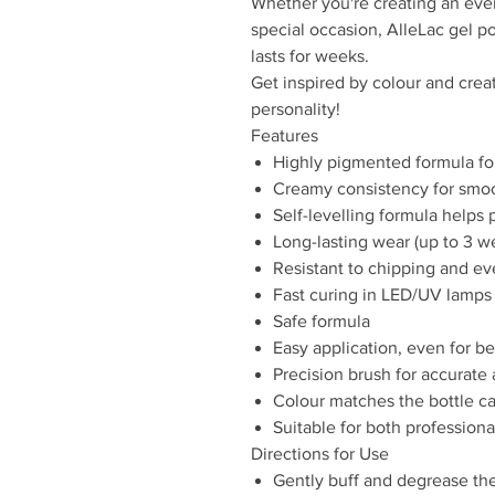
Whether you're creating an eve
special occasion, AlleLac gel po
lasts for weeks.
Get inspired by colour and creat
personality!
Features
Highly pigmented formula fo
Creamy consistency for smoo
Self-levelling formula helps
Long-lasting wear (up to 3 w
Resistant to chipping and e
Fast curing in LED/UV lamps
Safe formula
Easy application, even for b
Precision brush for accurate 
Colour matches the bottle c
Suitable for both profession
Directions for Use
Gently buff and degrease the 