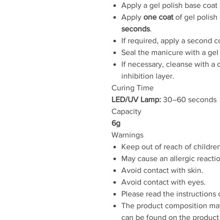
Apply a gel polish base coat 
Apply
one coat
of gel polish
seconds
.
If required, apply a second c
Seal the manicure with a gel 
If necessary, cleanse with a c
inhibition layer.
Curing Time
LED/UV Lamp:
30–60 seconds
Capacity
6g
Warnings
Keep out of reach of childre
May cause an allergic reacti
Avoid contact with skin.
Avoid contact with eyes.
Please read the instructions 
The product composition may
can be found on the product