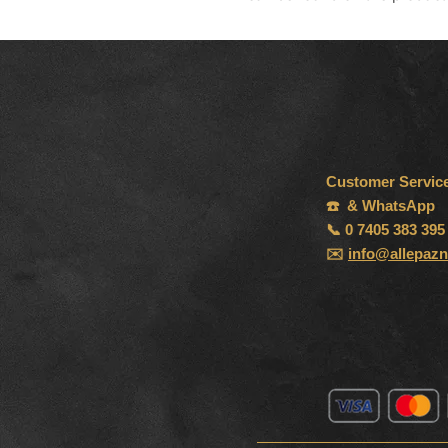
Customer Servic
☎️ & WhatsApp
📞 0 7405 383 395
✉️
info@allepazn