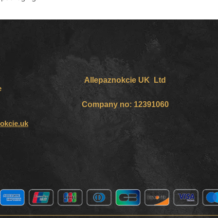
Allepaznokcie UK Ltd
e
Company no: 12391060
okcie.uk