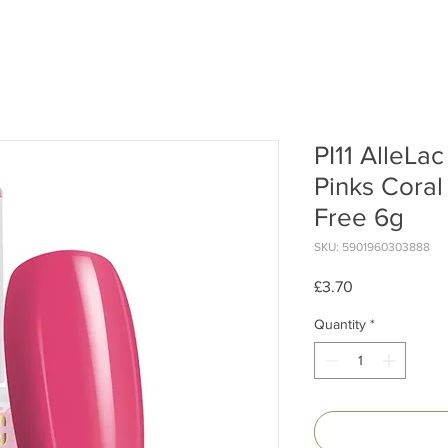
PI11 AlleLa
Pinks Cora
Free 6g
SKU: 5901960303888
Price
£3.70
Quantity
*