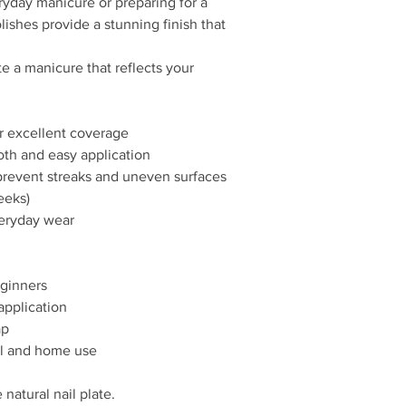
ryday manicure or preparing for a
powstawaniu smug
Długotrwały efekt 
lishes provide a stunning finish that
Odporność na odpr
Szybkie utwardza
e a manicure that reflects your
Bezpieczna formu
Łatwa aplikacja na
Butelka z precyzy
r excellent coverage
Kolor zgodny z na
th and easy application
Produkt profesjo
Sposób użycia:
 prevent streaks and uneven surfaces
Zmatowić i odtłuś
eeks)
Nałożyć bazę hybr
veryday wear
Na utwardzoną baz
hybrydowego i utw
W razie potrzeby 
eginners
ponownie utwardzi
application
Zabezpieczyć styl
ponownie utwardz
ap
W razie potrzeby 
al and home use
pozostawia warstw
Czas utwardzania:
Lam
natural nail plate.