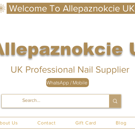
Allepaznokcie
 UK
UK Professional Nail Supplier
WhatsApp / Mobile
nails UK
bout Us
Contact
Gift Card
Blog