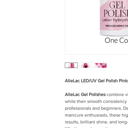
AlleLac LED/UV Gel Polish Pin
AlleLac Gel Polishes
combine vib
while their smooth consistency 
professionals and beginners. D
manicure enthusiasts, these high
results, brilliant shine, and long