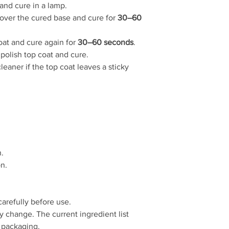
and cure in a lamp.
Ostrzeżenia:
 over the cured base and cure for
30–60
Chronić przed dzi
Może powodować r
Unikać kontaktu z
oat and cure again for
30–60 seconds
.
Unikać kontaktu z
polish top coat and cure.
Proszę uważnie p
leaner if the top coat leaves a sticky
Skład produktu może 
produktu znajduje si
n.
on.
carefully before use.
 change. The current ingredient list
 packaging.