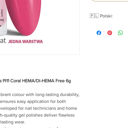
🇵🇱 Polski:
Lakier hybrydowy LED/
AlleLac HEMA/Di-HE
Lakiery hybrydowe Al
trwałości, a ich konsy
także początkującym 
o stylistkach i miło
wysokiej jakości for
na dłużej i zapewnisz
paznokci. Niezależnie
ks PI11 Coral HEMA/Di-HEMA Free 6g
wyjątkowe wydarzenie
efekt wow na długie 
Daj się zainspirować k
rant colour with long-lasting durability,
podkreśli Twój charak
ensures easy application for both
Cechy:
eveloped for nail technicians and home
Intensywna pigmen
-quality gel polishes deliver flawless
Kremowa konsysten
-lasting wear.
Samopoziomująca 