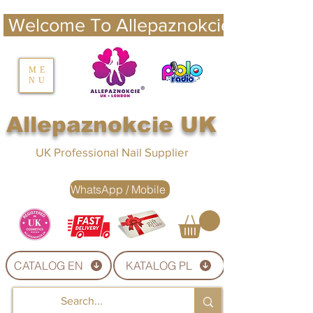
 Welcome To Allepaznokcie UK 
nails UK
ME
NU
Nails UK
Allepaznokcie UK
UK Professional Nail Supplier
WhatsApp / Mobile
CATALOG EN
KATALOG PL